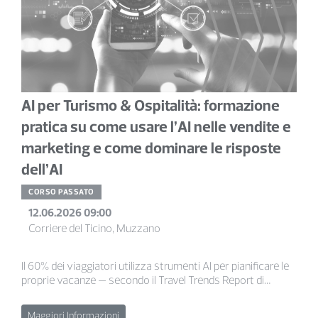
AI per Turismo & Ospitalità: formazione
pratica su come usare l’AI nelle vendite e
marketing e come dominare le risposte
dell’AI
CORSO PASSATO
12.06.2026 09:00
Corriere del Ticino, Muzzano
Il 60% dei viaggiatori utilizza strumenti AI per pianificare le
proprie vacanze — secondo il Travel Trends Report di
Booking.com — e oltre il 45% dichiara di affidarsi a
ChatGPT / Gemini / Claude come prima fonte di
Maggiori Informazioni