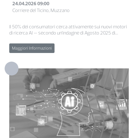
24.04.2026 09:00
Corriere del Ticino, Muzzano
Il 50% dei consumatori cerca attivamente sui nuovi motori
di ricerca AI — secondo un’indagine di Agosto 2025 di
McKinsey di agosto 2025, e la maggioranza di chi li usa li
considera la principale fonte digitale per le decisioni
Maggiori Informazioni
d'acquisto. Anche in ambito assicurativo. ChatGPT, Claude
e Gemini sono diventati i nuovi “consulenti invisibili” dei tuoi
clienti: rispondono alle loro domande, confrontano prodotti
e orientano le decisioni d’acquisto anche nel B2B — prima
ancora che il telefono squilli in agenzia.