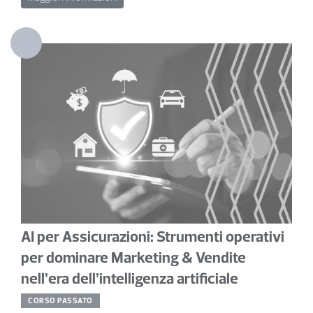
ispirazione per destinazioni, itinerari, attrazioni e noleggi. La
domanda non è “se” l’AI cambierà vendite e marketing nel
Turismo, ma “chi saprà sfruttarla meglio e prima”. Che tu sia
una catena di hotel, una OTA, un ristorante, un’attrazione
turistica, un bar alla moda …i motori AI sono diventati i
nuovi “concierge invisibili” dei tuoi clienti: rispondono alle
loro domande, confrontano hotel, tour operator e orientano
le decisioni d’acquisto — prima ancora che il cliente veda i
tuoi social, il sito o parli con le tue vendite.
AI per Assicurazioni: Strumenti operativi
per dominare Marketing & Vendite
nell’era dell’intelligenza artificiale
CORSO PASSATO