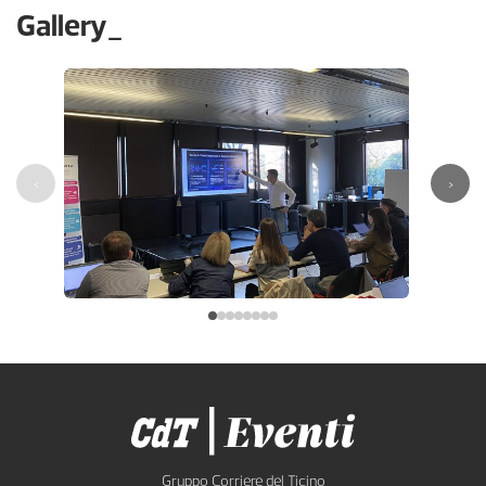
Gallery_
‹
›
Gruppo Corriere del Ticino